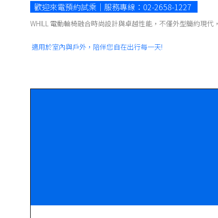
歡迎來電預約試乘｜服務專線：02-2658-1227
WHILL 電動輪椅融合時尚設計與卓越性能，不僅外型簡約現
適用於室內與戶外，陪伴您自在出行每一天!