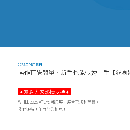
2025年04月18日
操作直覺簡單，新手也能快速上手【親身體驗
✦感謝大家熱情支持✦
WHILL 2025 ATLife 輔具展，展會已順利落幕。
我們期待明年再與您相見！